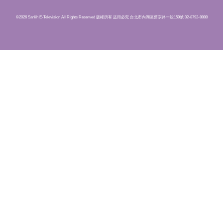
©2026 Sanlih E-Television All Rights Reserved 版權所有 盜用必究 台北市內湖區舊宗路一段159號 02-8792-8888