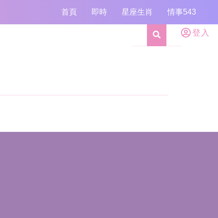
首頁
即時
星座生肖
情事543
登入