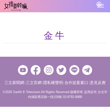
Togg
navig
金牛
三立新聞網
三立官網
隱私權聲明
合作提案窗口
意見反應
©2026 Sanlih E-Television All Rights Reserved 版權所有 盜用必究 台北市
內湖區舊宗路一段159號 02-8792-8888