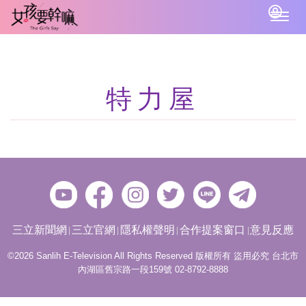
Togg
navig
特力屋
三立新聞網
三立官網
隱私權聲明
合作提案窗口
意見反應
©2026 Sanlih E-Television All Rights Reserved 版權所有 盜用必究 台北市
內湖區舊宗路一段159號 02-8792-8888