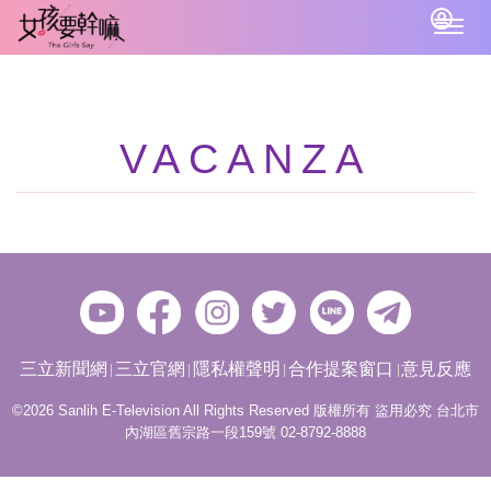
Togg
navig
VACANZA
三立新聞網
三立官網
隱私權聲明
合作提案窗口
意見反應
©2026 Sanlih E-Television All Rights Reserved 版權所有 盜用必究 台北市
內湖區舊宗路一段159號 02-8792-8888