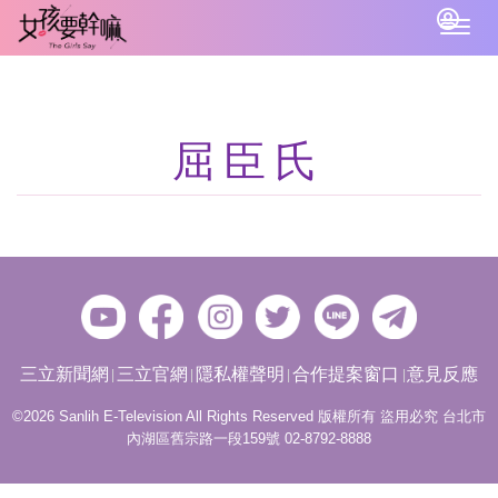
Togg
navig
屈臣氏
三立新聞網
三立官網
隱私權聲明
合作提案窗口
意見反應
©2026 Sanlih E-Television All Rights Reserved 版權所有 盜用必究 台北市
內湖區舊宗路一段159號 02-8792-8888