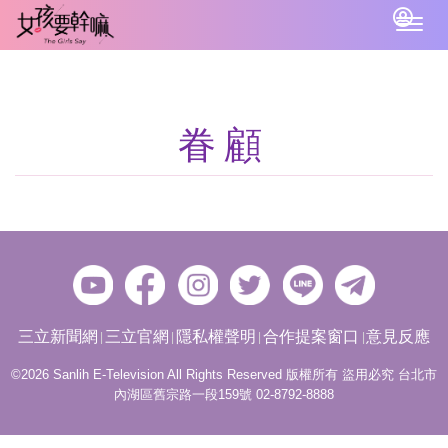
Togg
navig
眷顧
三立新聞網
三立官網
隱私權聲明
合作提案窗口
意見反應
©2026 Sanlih E-Television All Rights Reserved 版權所有 盜用必究 台北市
內湖區舊宗路一段159號 02-8792-8888