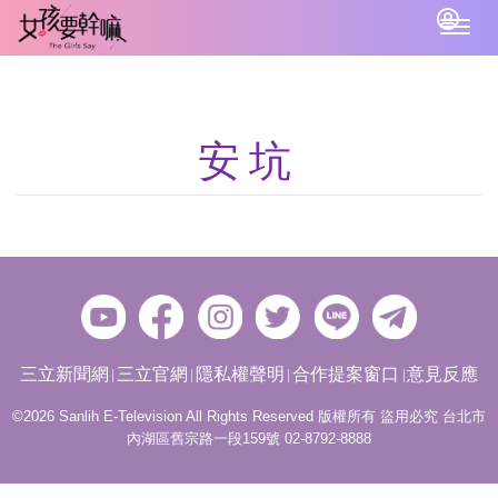
Togg
navig
安坑
三立新聞網
三立官網
隱私權聲明
合作提案窗口
意見反應
©2026 Sanlih E-Television All Rights Reserved 版權所有 盜用必究 台北市
內湖區舊宗路一段159號 02-8792-8888