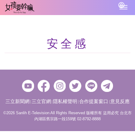
Togg
navig
安全感
三立新聞網
三立官網
隱私權聲明
合作提案窗口
意見反應
©2026 Sanlih E-Television All Rights Reserved 版權所有 盜用必究 台北市
內湖區舊宗路一段159號 02-8792-8888