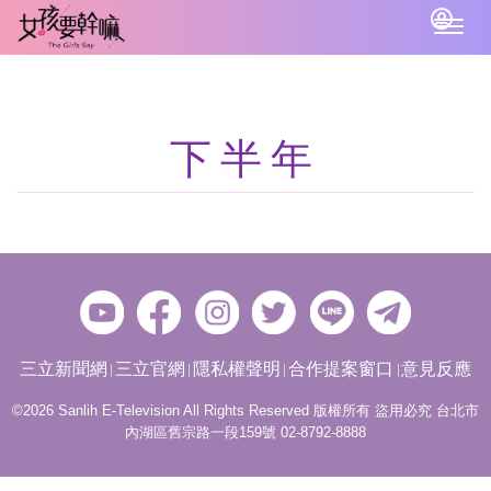
Togg
navig
下半年
三立新聞網
三立官網
隱私權聲明
合作提案窗口
意見反應
©2026 Sanlih E-Television All Rights Reserved 版權所有 盜用必究 台北市
內湖區舊宗路一段159號 02-8792-8888