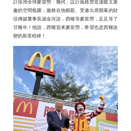
計採用全球麥當勞「幾何」設計風格營造溫暖又童
趣的空間氛圍，服務在地鄉親。受邀出席開幕的財
信傳媒董事長謝金河說，西螺等麥當勞，足足等了
廿幾年！他說，西螺迎來麥當勞，希望也是西螺改
變的新里程碑！