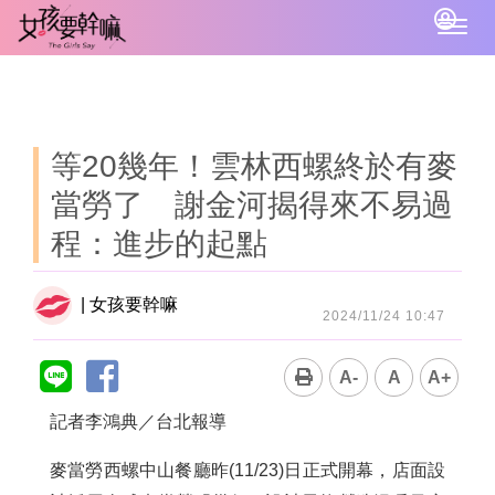
Togg
navig
等20幾年！雲林西螺終於有麥
當勞了 謝金河揭得來不易過
程：進步的起點
| 女孩要幹嘛
2024/11/24 10:47
A-
A
A+
記者李鴻典／台北報導
麥當勞西螺中山餐廳昨(11/23)日正式開幕，店面設