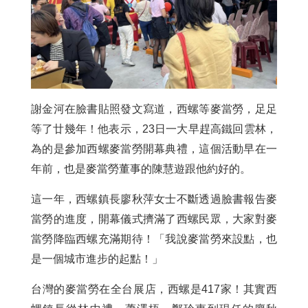
謝金河在臉書貼照發文寫道，西螺等麥當勞，足足
等了廿幾年！他表示，23日一大早趕高鐵回雲林，
為的是參加西螺麥當勞開幕典禮，這個活動早在一
年前，也是麥當勞董事的陳慧遊跟他約好的。
這一年，西螺鎮長廖秋萍女士不斷透過臉書報告麥
當勞的進度，開幕儀式擠滿了西螺民眾，大家對麥
當勞降臨西螺充滿期待！「我說麥當勞來設點，也
是一個城市進步的起點！」
台灣的麥當勞在全台展店，西螺是417家！其實西