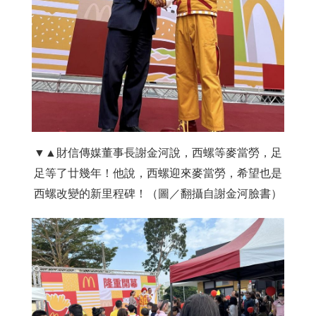
▼▲財信傳媒董事長謝金河說，西螺等麥當勞，足
足等了廿幾年！他說，西螺迎來麥當勞，希望也是
西螺改變的新里程碑！（圖／翻攝自謝金河臉書）