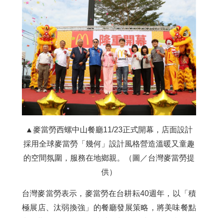
▲麥當勞西螺中山餐廳11/23正式開幕，店面設計
採用全球麥當勞「幾何」設計風格營造溫暖又童趣
的空間氛圍，服務在地鄉親。（圖／台灣麥當勞提
供）
台灣麥當勞表示，麥當勞在台耕耘40週年，以「積
極展店、汰弱換強」的餐廳發展策略，將美味餐點