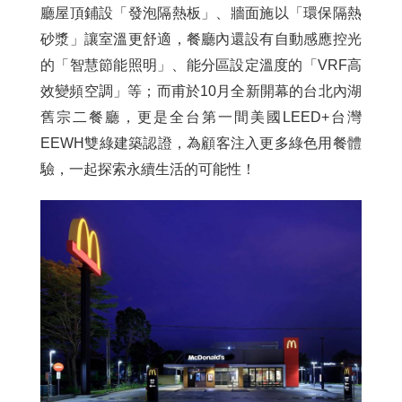
廳屋頂鋪設「發泡隔熱板」、牆面施以「環保隔熱
砂漿」讓室溫更舒適，餐廳內還設有自動感應控光
的「智慧節能照明」、能分區設定溫度的「VRF高
效變頻空調」等；而甫於10月全新開幕的台北內湖
舊宗二餐廳，更是全台第一間美國LEED+台灣
EEWH雙綠建築認證，為顧客注入更多綠色用餐體
驗，一起探索永續生活的可能性！