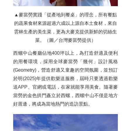
▲麥當勞實踐「從產地到餐桌」的理念，所有餐點
的蔬果食材來源超過六成以上源自本土食材，來自
雲林生產的美生菜，更為大麥克提供新鮮的切絲生
菜。（圖／台灣麥當勞提供）
西螺中山餐廳佔地400坪以上，為打造舒適及便利
的用餐環境，採用全球麥當勞「幾何」設計風格
(Geometry)，營造舒適又童趣的空間氛圍，並預訂
於明(2025)年提供歡樂送服務，屆時只要透過歡樂
送APP、官網或電話，在家就能享用美食。隨著麥
當勞的金色拱門矗立於西螺，西螺中山不僅是地方
好厝邊，將成為當地熱門的造訪景點。