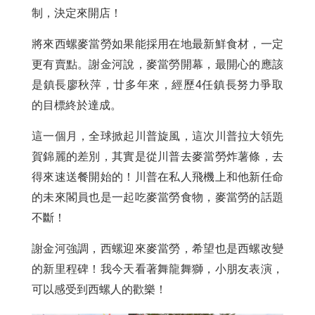
制，決定來開店！
將來西螺麥當勞如果能採用在地最新鮮食材，一定
更有賣點。謝金河說，麥當勞開幕，最開心的應該
是鎮長廖秋萍，廿多年來，經歷4任鎮長努力爭取
的目標終於達成。
這一個月，全球掀起川普旋風，這次川普拉大領先
賀錦麗的差別，其實是從川普去麥當勞炸薯條，去
得來速送餐開始的！川普在私人飛機上和他新任命
的未來閣員也是一起吃麥當勞食物，麥當勞的話題
不斷！
謝金河強調，西螺迎來麥當勞，希望也是西螺改變
的新里程碑！我今天看著舞龍舞獅，小朋友表演，
可以感受到西螺人的歡樂！