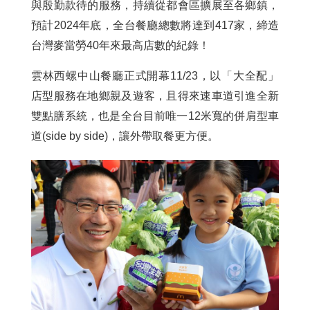
與殷勤款待的服務，持續從都會區擴展至各鄉鎮，
預計2024年底，全台餐廳總數將達到417家，締造
台灣麥當勞40年來最高店數的紀錄！
雲林西螺中山餐廳正式開幕11/23，以「大全配」
店型服務在地鄉親及遊客，且得來速車道引進全新
雙點膳系統，也是全台目前唯一12米寬的併肩型車
道(side by side)，讓外帶取餐更方便。