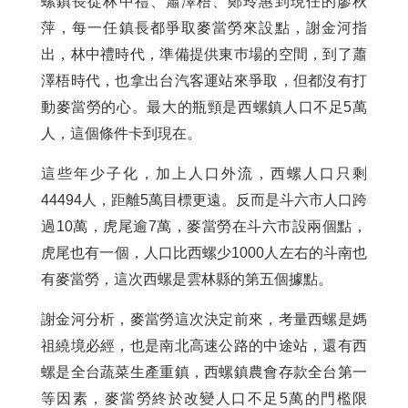
螺鎮長從林中禮、蕭澤梧、鄭玲惠到現任的廖秋
萍，每一任鎮長都爭取麥當勞來設點，謝金河指
出，林中禮時代，準備提供東巿場的空間，到了蕭
澤梧時代，也拿出台汽客運站來爭取，但都沒有打
動麥當勞的心。最大的瓶頸是西螺鎮人口不足5萬
人，這個條件卡到現在。
這些年少子化，加上人口外流，西螺人口只剩
44494人，距離5萬目標更遠。反而是斗六市人口跨
過10萬，虎尾逾7萬，麥當勞在斗六市設兩個點，
虎尾也有一個，人口比西螺少1000人左右的斗南也
有麥當勞，這次西螺是雲林縣的第五個據點。
謝金河分析，麥當勞這次決定前來，考量西螺是媽
祖繞境必經，也是南北高速公路的中途站，還有西
螺是全台蔬菜生產重鎮，西螺鎮農會存款全台第一
等因素，麥當勞終於改變人口不足5萬的門檻限