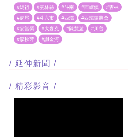
#媽祖
#雲林縣
#斗南
#西螺鎮
#雲林
#虎尾
#斗六市
#西螺
#西螺鎮農會
#麥當勞
#大麥克
#陳慧遊
#川普
#廖秋萍
#謝金河
/ 延伸新聞 /
/ 精彩影音 /